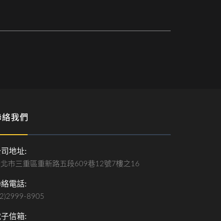
聯絡我們
司地址:
北市三重區重新路五段609巷12號7樓之16
絡電話:
02)2999-8905
子信箱: