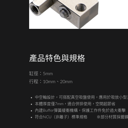
產品特色與規格
缸徑：5mm
行程：10mm、20mm
中空軸設計，可搭配真空吸盤使用，應用於吸放小型
本體厚度僅7mm，適合併排使用，空間超節省
內建Buffer彈簧緩衝機構，保護工作件免於過大衝擊
符合NCU（非離子）標準規格 ※部分材質採鍍