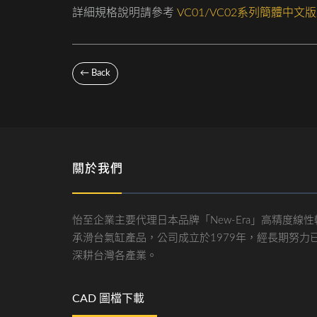
詳細規格說明請參考
VC01/VC02系列簡體中文
← Back
關於我們
怡至企業主要代理日本品牌「New-Era」高精度線性
承滑台氣缸產品，公司成立於1979年，經長期努力
深耕台灣各產業。
CAD 圖檔下載