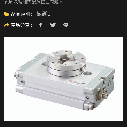
孔解決複雜的配線拉扯問題。
擺動缸
產品類別 :
產品分享 :