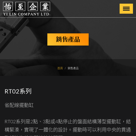
Togg
navi
銷售產品
首頁
/
銷售產品
RT02系列
省配線擺動缸
RT02系列是2點、3點或4點停止的盤面結構薄型擺動缸，結
構緊湊，實現了一體化的設計。擺動時可以利用中央的貫通