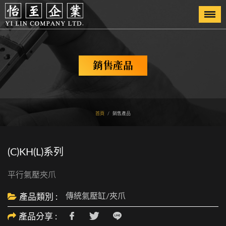
Togg
navi
銷售產品
首頁
/
銷售產品
(C)KH(L)系列
平行氣壓夾爪
傳統氣壓缸/夾爪
產品類別 :
產品分享 :