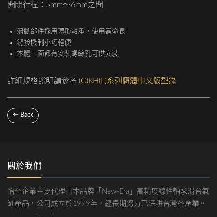
開閉行程：5mm～6mm之間
滑動部件採用環形軸承，使用壽命長
鏈接機制小巧輕便
本體三面都有安裝螺絲孔可供安裝
詳細規格說明請參考
(C)KH(L)系列簡體中文版型錄
← Back
關於我們
怡至企業主要代理日本品牌「New-Era」高精度線性軸承滑台氣
缸產品，公司成立於1979年，經長期努力已深耕台灣各產業。